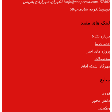
57402 -021
info@neopersia.com
تهران،شهرآرا،خ پاتریس
لومومبا،کوچه شادی،پ58
لینک های مفید
درباره NEO
خدمات ما
پروژه های اخیر
محصولات
مهرگان شبکه آفاق
منابع
فروم
دانش محور
ویکیپدیا