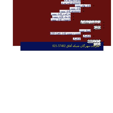
میکرو فیبرنوری
accessory فیبرنوری
کابل های مسی
کابل مسی
accessory کابل مسی
پچ کورد کابل مسی
پچ پنل کابل مسی
کیستون کابل مسی
درخواست مشاوره
دانش
دانلود
اسناد تست
تست پرمننت کابل UTP Cat6
کاتالوگ
کاتالوگ
درباره NEO
تماس
شرکت مهرگان شبکه آفاق 57402-021
پچ کورد
دانش
پچ کورد