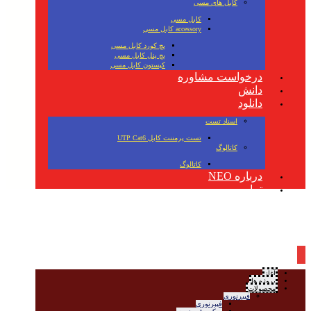
کابل های مسی
کابل مسی
accessory کابل مسی
پچ کورد کابل مسی
پچ پنل کابل مسی
کیستون کابل مسی
درخواست مشاوره
دانش
دانلود
اسناد تست
تست پرمننت کابل UTP Cat6
کاتالوگ
کاتالوگ
درباره NEO
تماس
آغاز
پروژه ها
محصولات
فیبرنوری
فیبرنوری