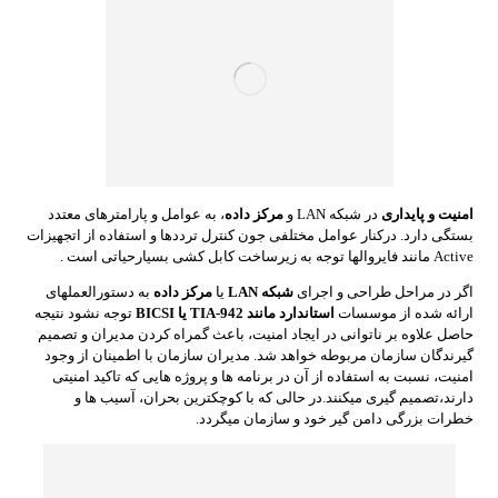
امنیت و پایداری
در شبکه LAN و
مرکز داده
، به عوامل و پارامترهای معتدد
بستگی دارد. درکنار عوامل مختلفی جون کنترل ترددها و استفاده از اتجهیزات
Active مانند فایروالها توجه به زیرساخت کابل کشی بسیارحیاتی است .
اگر در مراحل طراحی و اجرای
شبکه LAN
یا
مرکز داده
به دستورالعملهای
ارائه شده از موسسات
استاندارد مانند TIA-942 یا BICSI
توجه نشود نتیجه
حاصل علاوه بر ناتوانی در ایجاد امنیت، باعث گمراه کردن مدیران و تصمیم
گیرندگان سازمان مربوطه خواهد شد. مدیران سازمان با اطمینان از وجود
امنیت، نسبت به استفاده از آن در برنامه ها و پروژه هایی که تاکید امنیتی
دارند،تصمیم گیری میکنند.در حالی که با کوچکترین بحران، آسیب ها و
خطرات بزرگی دامن گیر خود و سازمان میگردد.