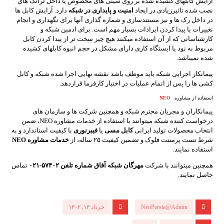
آرایش کابلهای کشیده شده بر روی سینی های مخصوص یا داخل ترانک های
نصب شده تاثیرزیادی در ایجاد
امنیت و پایداری در شبکه
دارد. آرایش کابل ها
در داخل رک ها و نیز مستندسازی و شماره گذاری آنها برای نگهداری و انجام
نغییرات یا پیدا کردن ایرادات بسیار مهم است. برای ادمین شبکه و
کارشناسانی که از آن استفاده میکنند هیچ چیز سخت تر از پیدا کردن کابل
مربوط به نود یا ایستگاه کاری دارای مشکل در حجم انبوه کابلهای کشیده
شده نمیباشد.
پیمانکار اجرایی شبکه باید موظف باشد نقشه نهایی اجرا شده شبکه و کابل
کشی ها را پس از اتمام عملیات در اختیار کارفرما قراردهد.
استفاده از مشاوره
NEO
پیمانکاران و مجریان محترم شبکه و همچنین شرکت ها و سازمان های
درخواست کننده شبکه میتوانند با استفاده از خدمات مشاوره NEO، ضمن
انتخاب محصولات تولید ایرانی
کابل مسی
یا
فیبرنوری
با کیفیت استاندارد و به
شرط تست پرمننت فلوک و تضمین کیفیت ۲۵ ساله، از
خدمات مشاوره NEO
استفاده نمایند.
همچنین میتوانند با شرکت
مهرگان شبکه آفاق
شماره تلفن ۵۷۴۰۲-۰۲۱
تماس
حاصل نمایند.
NeoPersia@Admin
خرداد ۱۳, ۱۴۰۲