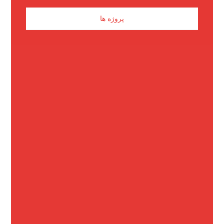
پروژه ها
استاندارد TIA-942 مرکز داده ؛ دستورالعملی
برای کابل کشی
شهریور ۲۹, ۱۴۰۲