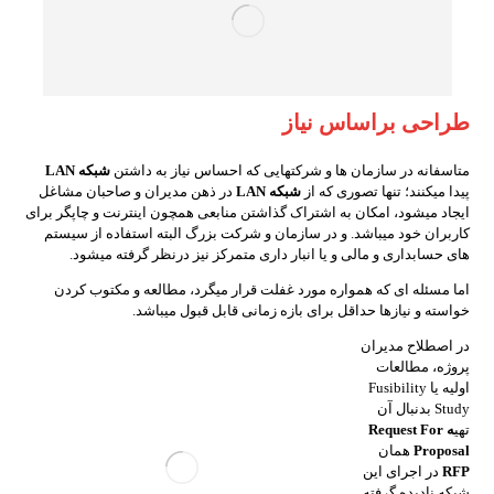
طراحی براساس نیاز
متاسفانه در سازمان ها و شرکتهایی که احساس نیاز به داشتن
شبکه LAN
پیدا میکنند؛ تنها تصوری که از
شبکه LAN
در ذهن مدیران و صاحبان مشاغل
ایجاد میشود، امکان به اشتراک گذاشتن منابعی همچون اینترنت و چاپگر برای
کاربران خود میباشد. و در سازمان و شرکت بزرگ البته استفاده از سیستم
های حسابداری و مالی و یا انبار داری متمرکز نیز درنظر گرفته میشود.
اما مسئله ای که همواره مورد غفلت قرار میگرد، مطالعه و مکتوب کردن
خواسته و نیازها حداقل برای بازه زمانی قابل قبول میباشد.
در اصطلاح مدیران
پروژه، مطالعات
اولیه یا Fusibility
Study بدنبال آن
تهی
ه Request For
l
Proposa
همان
RFP
در اجرای این
شبکه نادیده گرفته